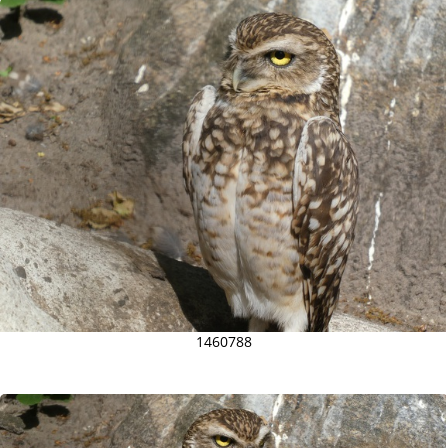
1460788