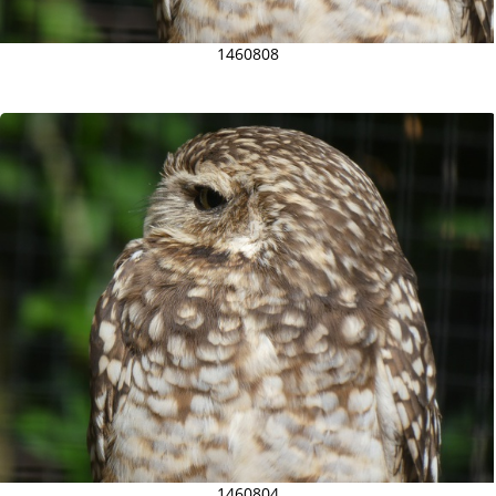
1460808
1460804