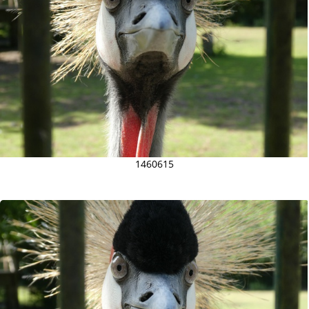
1460615