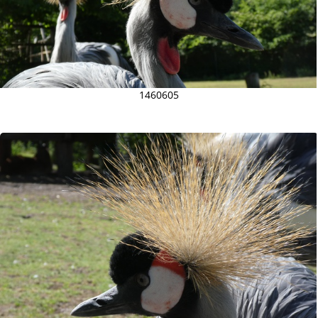
1460605