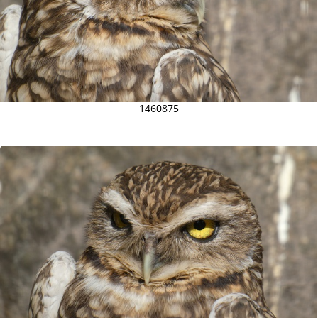
1460875