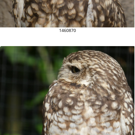
1460870