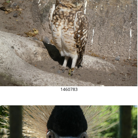
1460783