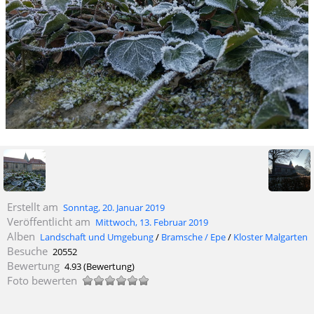
Erstellt am
Sonntag, 20. Januar 2019
Veröffentlicht am
Mittwoch, 13. Februar 2019
Alben
Landschaft und Umgebung
/
Bramsche / Epe
/
Kloster Malgarten
Besuche
20552
Bewertung
4.93
(Bewertung)
Foto bewerten