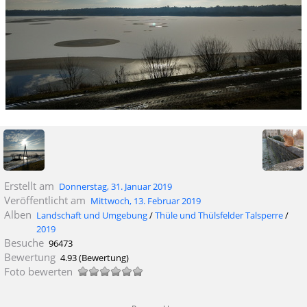
Erstellt am
Donnerstag, 31. Januar 2019
Veröffentlicht am
Mittwoch, 13. Februar 2019
Alben
Landschaft und Umgebung
/
Thüle und Thülsfelder Talsperre
/
2019
Besuche
96473
Bewertung
4.93
(Bewertung)
Foto bewerten